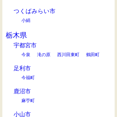
つくばみらい市
小絹
栃木県
宇都宮市
今泉
滝の原
西川田東町
鶴田町
足利市
今福町
鹿沼市
麻苧町
小山市