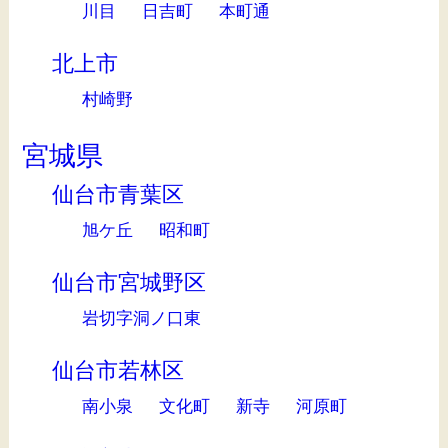
川目
日吉町
本町通
北上市
村崎野
宮城県
仙台市青葉区
旭ケ丘
昭和町
仙台市宮城野区
岩切字洞ノ口東
仙台市若林区
南小泉
文化町
新寺
河原町