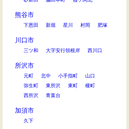
熊谷市
下恩田
新堀
星川
村岡
肥塚
川口市
三ツ和
大字安行領根岸
西川口
所沢市
元町
北中
小手指町
山口
弥生町
東所沢
東町
榎町
西所沢
青葉台
加須市
久下