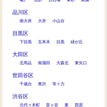
品川区
南大井
大井
小山台
目黒区
下目黒
五本木
目黒
緑が丘
大田区
北馬込
南蒲田
大森北
東矢口
世田谷区
千歳台
奥沢
等々力
渋谷区
元代々木町
富ヶ谷
東
西原