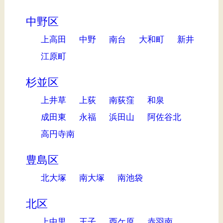
中野区
上高田
中野
南台
大和町
新井
江原町
杉並区
上井草
上荻
南荻窪
和泉
成田東
永福
浜田山
阿佐谷北
高円寺南
豊島区
北大塚
南大塚
南池袋
北区
上中里
王子
西ケ原
赤羽南