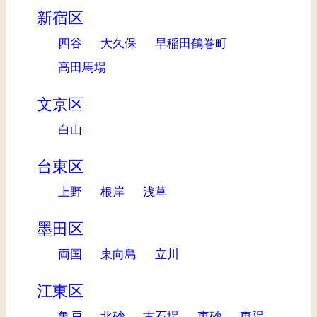
新宿区
四谷
大久保
早稲田鶴巻町
高田馬場
文京区
白山
台東区
上野
根岸
浅草
墨田区
両国
東向島
立川
江東区
亀戸
北砂
古石場
東砂
東陽