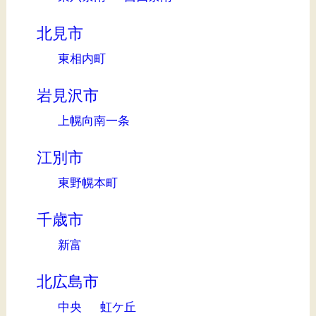
北見市
東相内町
岩見沢市
上幌向南一条
江別市
東野幌本町
千歳市
新富
北広島市
中央
虹ケ丘