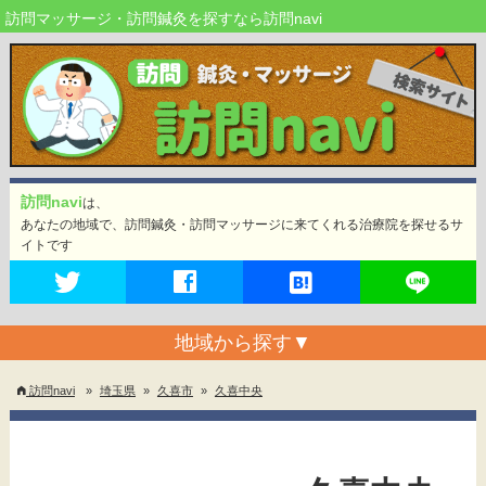
訪問マッサージ・訪問鍼灸を探すなら訪問navi
訪問navi
は、
あなたの地域で、訪問鍼灸・訪問マッサージに来てくれる治療院を探せるサ
イトです
地域から探す
▼
訪問navi
»
埼玉県
»
久喜市
»
久喜中央