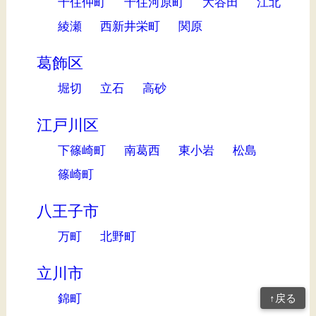
千住仲町
千住河原町
大谷田
江北
綾瀬
西新井栄町
関原
葛飾区
堀切
立石
高砂
江戸川区
下篠崎町
南葛西
東小岩
松島
篠崎町
八王子市
万町
北野町
立川市
錦町
↑戻る