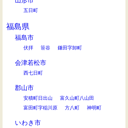
山形市
五日町
福島県
福島市
伏拝
笹谷
鎌田字卸町
会津若松市
西七日町
郡山市
安積町日出山
富久山町八山田
富田町字稲川原
方八町
神明町
いわき市