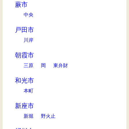
蕨市
中央
戸田市
川岸
朝霞市
三原
岡
東弁財
和光市
本町
新座市
新堀
野火止