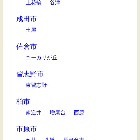
上花輪
谷津
成田市
土屋
佐倉市
ユーカリが丘
習志野市
東習志野
柏市
南逆井
増尾台
西原
市原市
五井
八幡
辰巳台東