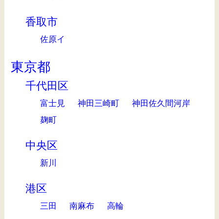
香取市
佐原イ
東京都
千代田区
富士見
神田三崎町
神田佐久間河岸
麹町
中央区
新川
港区
三田
南麻布
高輪