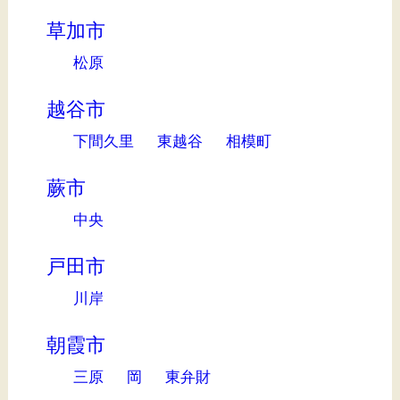
草加市
松原
越谷市
下間久里
東越谷
相模町
蕨市
中央
戸田市
川岸
朝霞市
三原
岡
東弁財