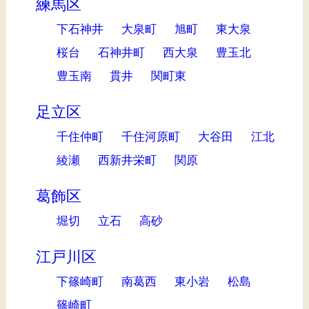
練馬区
下石神井
大泉町
旭町
東大泉
桜台
石神井町
西大泉
豊玉北
豊玉南
貫井
関町東
足立区
千住仲町
千住河原町
大谷田
江北
綾瀬
西新井栄町
関原
葛飾区
堀切
立石
高砂
江戸川区
下篠崎町
南葛西
東小岩
松島
篠崎町