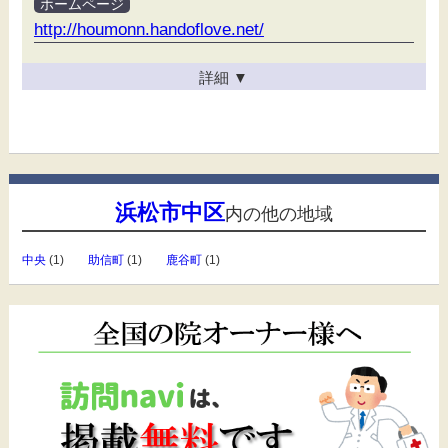
ホームページ
http://houmonn.handoflove.net/
詳細
▼
浜松市中区
内の他の地域
中央
(1)
助信町
(1)
鹿谷町
(1)