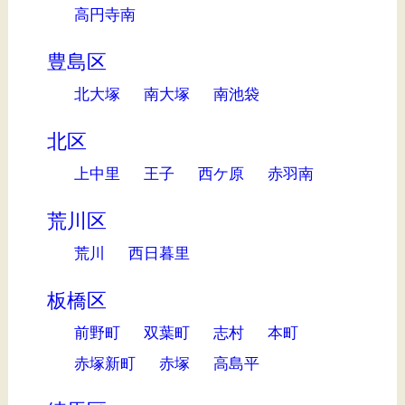
高円寺南
豊島区
北大塚
南大塚
南池袋
北区
上中里
王子
西ケ原
赤羽南
荒川区
荒川
西日暮里
板橋区
前野町
双葉町
志村
本町
赤塚新町
赤塚
高島平