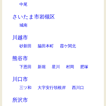
中尾
さいたま市岩槻区
城南
川越市
砂新田
脇田本町
霞ケ関北
熊谷市
下恩田
新堀
星川
村岡
肥塚
川口市
三ツ和
大字安行領根岸
西川口
所沢市