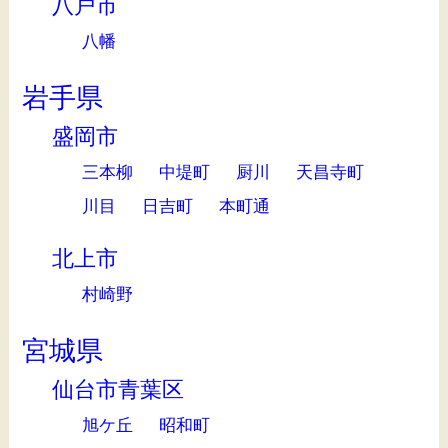
八戸市
八幡
岩手県
盛岡市
三本柳
中堤町
厨川
天昌寺町
川目
日吉町
本町通
北上市
村崎野
宮城県
仙台市青葉区
旭ケ丘
昭和町