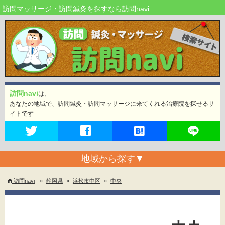
訪問マッサージ・訪問鍼灸を探すなら訪問navi
訪問navi
は、
あなたの地域で、訪問鍼灸・訪問マッサージに来てくれる治療院を探せるサ
イトです
地域から探す
▼
訪問navi
»
静岡県
»
浜松市中区
»
中央