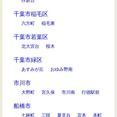
作新台
千葉市稲毛区
六方町
稲毛東
千葉市若葉区
北大宮台
桜木
千葉市緑区
あすみが丘
おゆみ野南
市川市
大野町
宮久保
市川南
行徳駅前
船橋市
七林町
三咲
夏見台
宮本
本町