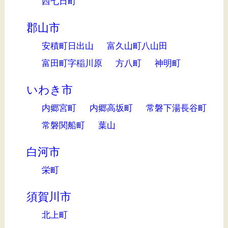
西七日町
郡山市
安積町日出山
富久山町八山田
富田町字稲川原
方八町
神明町
いわき市
内郷宮町
内郷高坂町
常磐下湯長谷町
常磐関船町
葉山
白河市
栄町
須賀川市
北上町