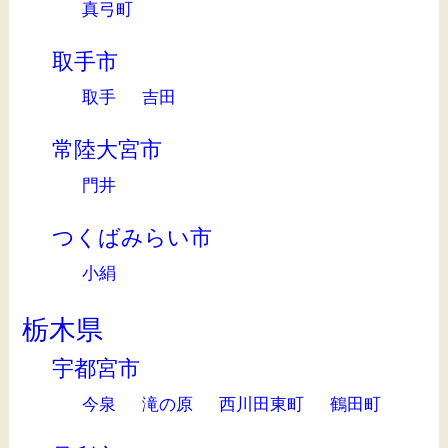
真弓町
取手市
取手
吉田
常陸大宮市
門井
つくばみらい市
小絹
栃木県
宇都宮市
今泉
滝の原
西川田東町
鶴田町