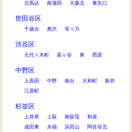
北馬込
南蒲田
大森北
東矢口
世田谷区
千歳台
奥沢
等々力
渋谷区
元代々木町
富ヶ谷
東
西原
中野区
上高田
中野
南台
大和町
新井
江原町
杉並区
上井草
上荻
南荻窪
和泉
成田東
永福
浜田山
阿佐谷北