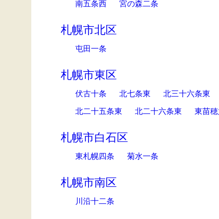
南五条西
宮の森二条
札幌市北区
屯田一条
札幌市東区
伏古十条
北七条東
北三十六条東
北二十五条東
北二十六条東
東苗穂
札幌市白石区
東札幌四条
菊水一条
札幌市南区
川沿十二条