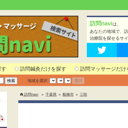
訪問navi
は、
あなたの地域で、
治療院を探せるサ
探す
訪問鍼灸だけを探す
訪問マッサージだけ
地域を選択:
訪問navi
»
千葉県
»
船橋市
»
三咲