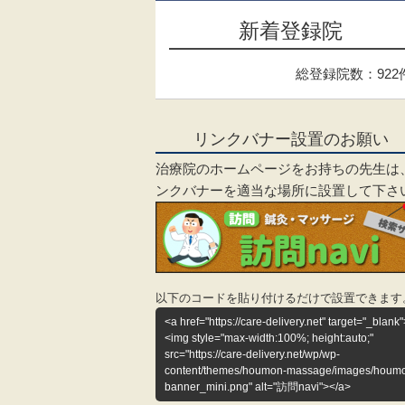
新着登録院
総登録院数：922
リンクバナー設置のお願い
治療院のホームページをお持ちの先生は
ンクバナーを適当な場所に設置して下さ
以下のコードを貼り付けるだけで設置できます
<a href="https://care-delivery.net" target="_blank"
<img style="max-width:100%; height:auto;"
src="https://care-delivery.net/wp/wp-
content/themes/houmon-massage/images/houm
banner_mini.png" alt="訪問navi"></a>