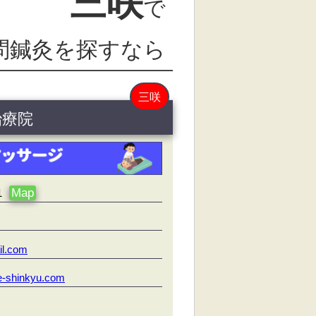
三咲
で
問鍼灸を探すなら
三咲
治療院
Map
1
il.com
ke-shinkyu.com