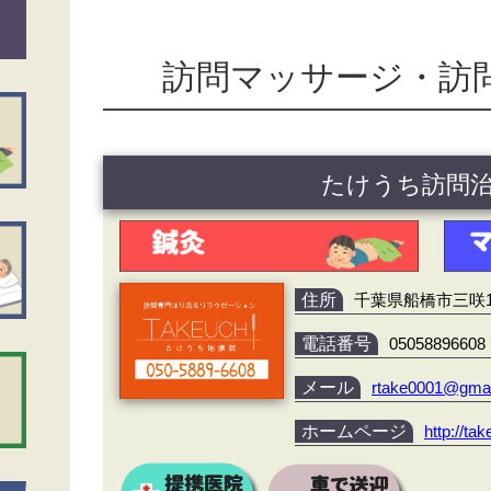
訪問マッサージ・訪
たけうち訪問
住所
千葉県船橋市三咲
電話番号
05058896608
メール
rtake0001@gma
ホームページ
http://ta