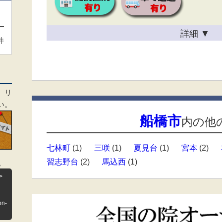
詳細
▼
件
、リ
い。
船橋市
内の他
七林町
(1)
三咲
(1)
夏見台
(1)
宮本
(2)
習志野台
(2)
馬込西
(1)
。
>
on-